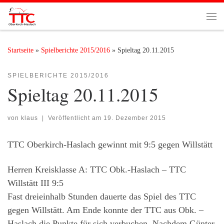
Zum Inhalt springen
Me
Startseite
»
Spielberichte 2015/2016
»
Spieltag 20.11.2015
SPIELBERICHTE 2015/2016
Spieltag 20.11.2015
von
klaus
|
Veröffentlicht am
19. Dezember 2015
TTC Oberkirch-Haslach gewinnt mit 9:5 gegen Willstätt
Herren Kreisklasse A: TTC Obk.-Haslach – TTC
Willstätt III 9:5
Fast dreieinhalb Stunden dauerte das Spiel des TTC
gegen Willstätt. Am Ende konnte der TTC aus Obk. –
Haslach die Punkte für sich verbuchen. Nachdem Günter