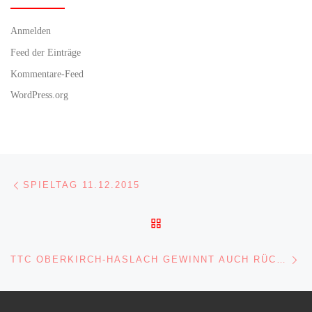
Anmelden
Feed der Einträge
Kommentare-Feed
WordPress.org
Beitragsnavigation
Vorheriger Beitrag
SPIELTAG 11.12.2015
ZURÜCK ZUR BEITRAGSL
Nä
TTC OBERKIRCH-HASLACH GEWINNT AUCH RÜCKSPIEL GEGEN DURBACH MIT 9:7