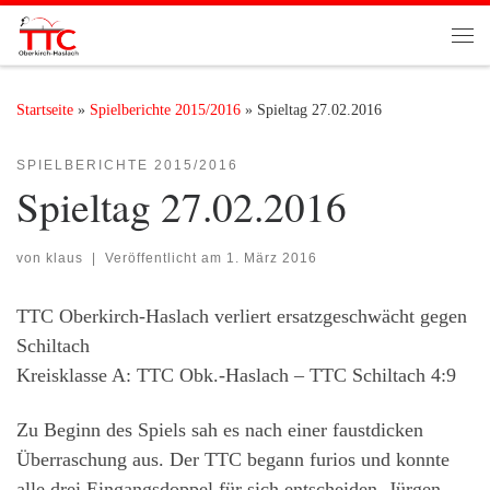
Zum Inhalt springen
Me
Startseite
»
Spielberichte 2015/2016
»
Spieltag 27.02.2016
SPIELBERICHTE 2015/2016
Spieltag 27.02.2016
von
klaus
|
Veröffentlicht am
1. März 2016
TTC Oberkirch-Haslach verliert ersatzgeschwächt gegen
Schiltach
Kreisklasse A: TTC Obk.-Haslach – TTC Schiltach 4:9
Zu Beginn des Spiels sah es nach einer faustdicken
Überraschung aus. Der TTC begann furios und konnte
alle drei Eingangsdoppel für sich entscheiden. Jürgen