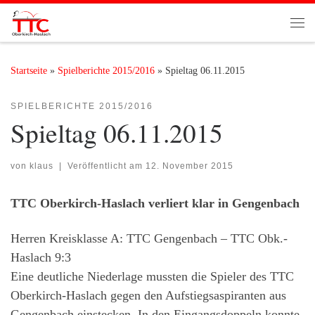
Zum Inhalt springen
Me
Startseite
»
Spielberichte 2015/2016
»
Spieltag 06.11.2015
SPIELBERICHTE 2015/2016
Spieltag 06.11.2015
von
klaus
|
Veröffentlicht am
12. November 2015
TTC Oberkirch-Haslach verliert klar in Gengenbach
Herren Kreisklasse A: TTC Gengenbach – TTC Obk.-
Haslach 9:3
Eine deutliche Niederlage mussten die Spieler des TTC
Oberkirch-Haslach gegen den Aufstiegsaspiranten aus
Gengenbach einstecken. In den Eingangsdoppeln konnte