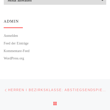
ADMIN
Anmelden
Feed der Einträge
Kommentare-Feed
WordPress.org
Beitragsnavigation
Vorheriger Beitrag
HERREN I BEZIRKSKLASSE: ABSTIEGSENDSPIEL ENDET UNGLÜCKLICH
ZURÜCK ZUR BEITRAGSL