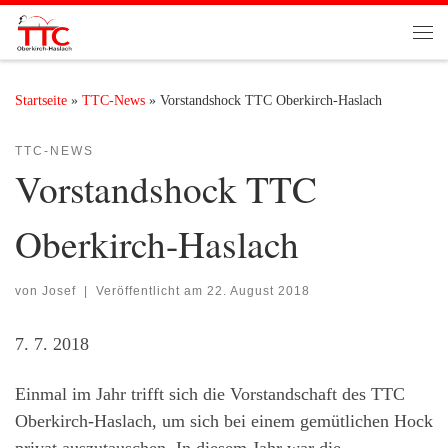
Zum Inhalt springen
Me
Startseite
»
TTC-News
»
Vorstandshock TTC Oberkirch-Haslach
TTC-NEWS
Vorstandshock TTC
Oberkirch-Haslach
von
Josef
|
Veröffentlicht am
22. August 2018
7. 7. 2018
Einmal im Jahr trifft sich die Vorstandschaft des TTC
Oberkirch-Haslach, um sich bei einem gemütlichen Hock
privat auszutauschen. In diesem Jahr war die