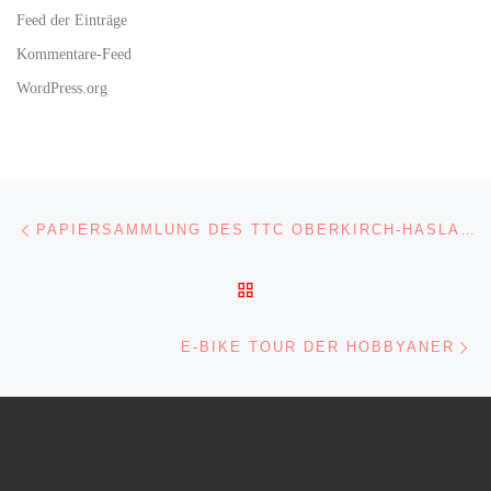
Feed der Einträge
Kommentare-Feed
WordPress.org
Beitragsnavigation
Vorheriger Beitrag
PAPIERSAMMLUNG DES TTC OBERKIRCH-HASLACH IM MAI 2018
ZURÜCK ZUR BEITRAGSL
Nä
E-BIKE TOUR DER HOBBYANER