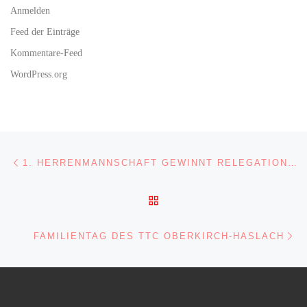
Anmelden
Feed der Einträge
Kommentare-Feed
WordPress.org
Beitragsnavigation
Vorheriger Beitrag
1. HERRENMANNSCHAFT GEWINNT RELEGATIONSSPIEL 9:3 ZUM AUFSTIEG IN DIE BEZIRKSKLASSE
ZURÜCK ZUR BEITRAGSL
Nä
FAMILIENTAG DES TTC OBERKIRCH-HASLACH