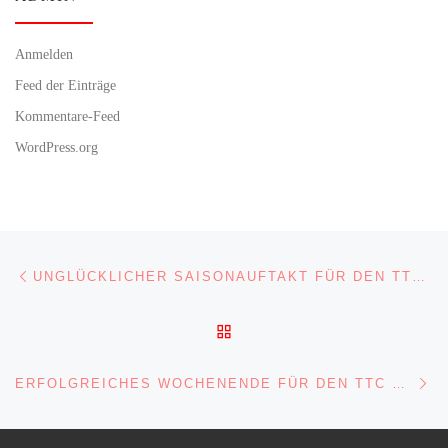
Anmelden
Feed der Einträge
Kommentare-Feed
WordPress.org
Beitragsnavigation
Vorheriger Beitrag
UNGLÜCKLICHER SAISONAUFTAKT FÜR DEN TTC OBERKIRCH-HASLACH
ZURÜCK ZUR BEITRAGSL
Nä
ERFOLGREICHES WOCHENENDE FÜR DEN TTC OBERKIRCH-HASLACH