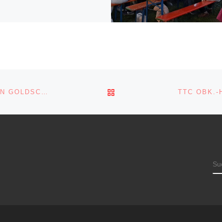
ZURÜCK ZUR BEITRAGSL
TTC OBK.-HASLACH GEWINNT SPITZENSPIEL GEGEN GOLDSCHEUER MIT 9:4
TTC OBK.
S