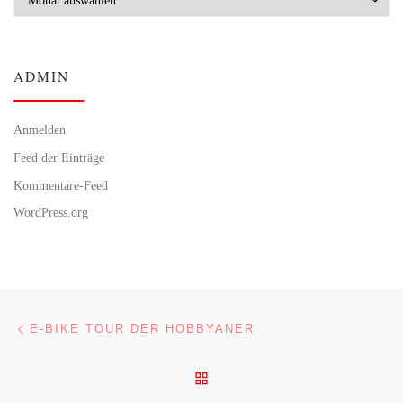
ADMIN
Anmelden
Feed der Einträge
Kommentare-Feed
WordPress.org
Beitragsnavigation
Vorheriger Beitrag
E-BIKE TOUR DER HOBBYANER
ZURÜCK ZUR BEITRAGSL