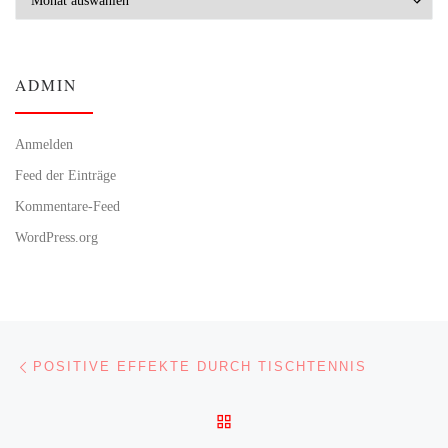
ADMIN
Anmelden
Feed der Einträge
Kommentare-Feed
WordPress.org
Beitragsnavigation
Vorheriger Beitrag
POSITIVE EFFEKTE DURCH TISCHTENNIS
ZURÜCK ZUR BEITRAGSL