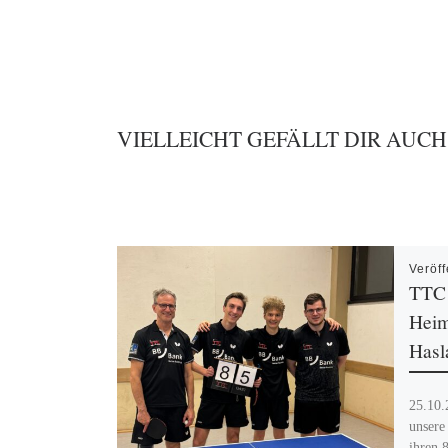
VIELLEICHT GEFÄLLT DIR AUCH
Veröff
TTC 
Heim
Hasl
25.10.
unsere
ihren 8