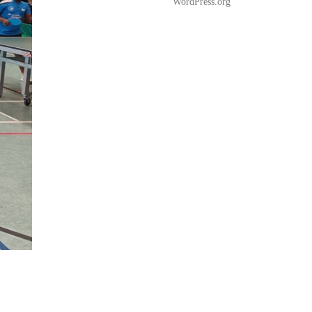
WordPress.org